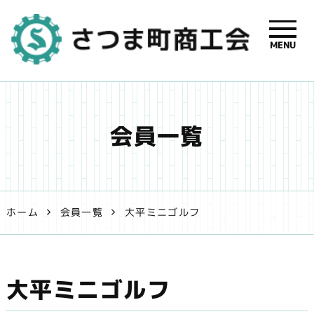
MENU
さつま町商
工会【公式】
会員一覧
| 鹿児島県
さつま町の
事業者支援
ホーム
会員一覧
大平ミニゴルフ
と地域振興
を応援しま
大平ミニゴルフ