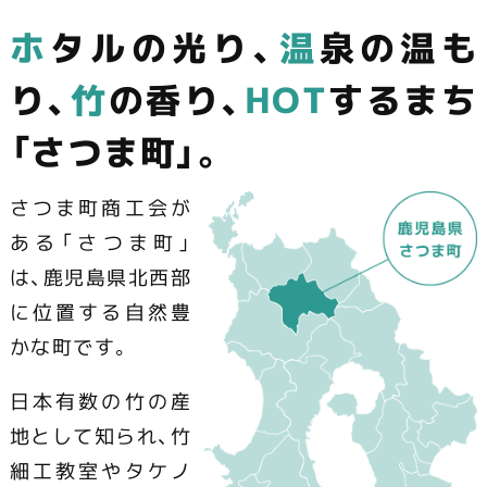
す！
ホ
タルの光り、
温
泉の温も
り、
竹
の香り
、
HOT
するまち
「さつま町」。
さつま町商工会が
ある「さつま町」
は、鹿児島県北西部
に位置する自然豊
かな町です。
日本有数の竹の産
地として知られ、竹
細工教室やタケノ