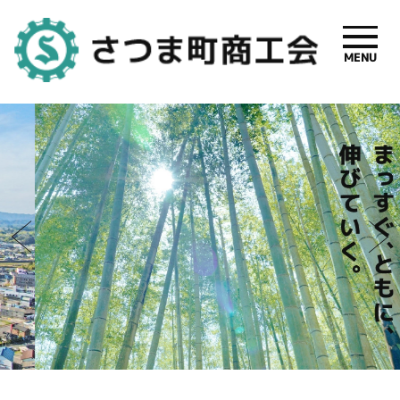
MENU
さつま町商
工会【公式】
| 鹿児島県
さつま町の
事業者支援
と地域振興
を応援しま