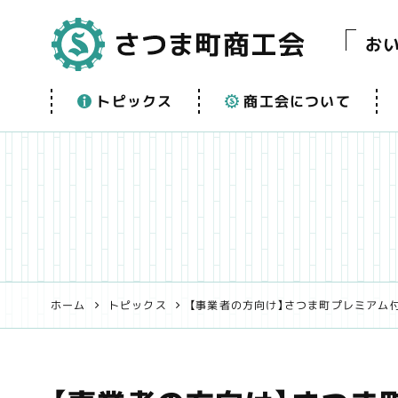
お
さつま町商工会【公
トピックス
商工会について
式】 | 鹿児島県さつ
ま町の事業者支援
と地域振興を応援
します！
ホーム
トピックス
【事業者の方向け】さつま町プレミアム