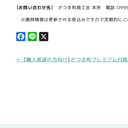
［お問い合わせ先］
さつま町商工会 本所 電話：0996-53
※随時情報は更新される見込みですので定期的にご
F
Li
X
a
n
c
e
←
【購入希望の方向け】さつま町プレミアム付
e
b
o
o
k