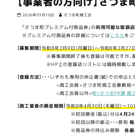
【事業者の方向け】さつま
2026年03月10日
さつま町商工会
「さつま町プレミアム付商品券」の
利用可能な取扱
※プレミアム付商品券の詳細については
こちら
をご
［募集期間］
令和8年2月9日（月曜日）～令和8年2月27
※募集期間終了後も登録は可能ですが、配布用の
※HP上の登録店リストには随時掲載しますが
［登録方法］
・・・いずれも専用の申込書（紙）での申込と
<商工会員>さつま町商工会事務局へ申請（
<商工会員以外>
町（さつまPR課 商
［商工業者の換金期限］
令和8年4月30日（木曜日）～10
※初回換金（振込）分は
4月2
※初回以降の振込・・・原則
毎
※商品券の持込み期限
各振