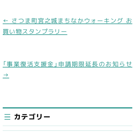
a
n
c
e
e
←
さつま町宮之城まちなかウォーキング お
b
買い物スタンプラリー
o
o
k
「事業復活支援金」申請期限延長のお知らせ
→
カテゴリー