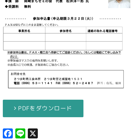
PDFをダウンロード
F
Li
X