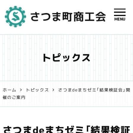
MENU
さつま町商
工会【公式】
トピックス
| 鹿児島県
さつま町の
事業者支援
ホーム
トピックス
さつまdeまちゼミ「結果検証会」開
催のご案内
と地域振興
を応援しま
さつまdeまちゼミ「結果検証