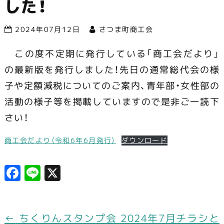
す！
した！
2024年07月12日
さつま町商工会
この度不定期に発行している「商工会だより」
の最新版を発行しました！先日の通常総代会の様
子や定額減税についてのご案内、青年部・女性部の
活動の様子等を掲載していますので是非ご一読下
さい！
商工会だより（令和6年6月発行）
ダウンロード
F
Li
X
a
n
c
e
e
←
ちくりんスタンプ会 2024年7月チラシと