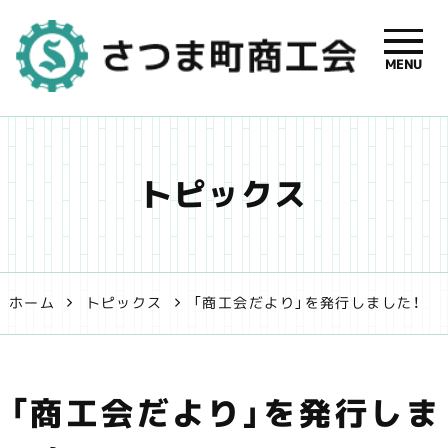
MENU
さつま町商
工会【公式】
トピックス
| 鹿児島県
さつま町の
事業者支援
ホーム
トピックス
「商工会だより」を発行しました！
と地域振興
を応援しま
「商工会だより」を発行しま