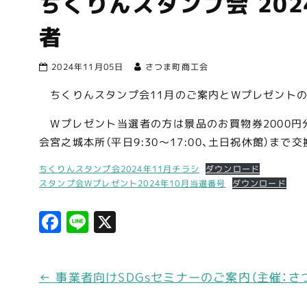
ちくりんスタンプ会 20
者
2024年11月05日
さつま町商工会
ちくりんスタンプ会11月のご案内とWプレゼントの
Wプレゼント当選者の方は景品のお買物券2000円分
会宮之城本所（平日9:30～17:00、土日祝休館）まで
ちくりんスタンプ会2024年11月チラシ
ダウンロード
スタンプ会Wプレゼント2024年10月当選番号
ダウンロード
F
Li
X
a
n
c
e
←
事業者向けSDGsセミナーのご案内（主催：さ
e