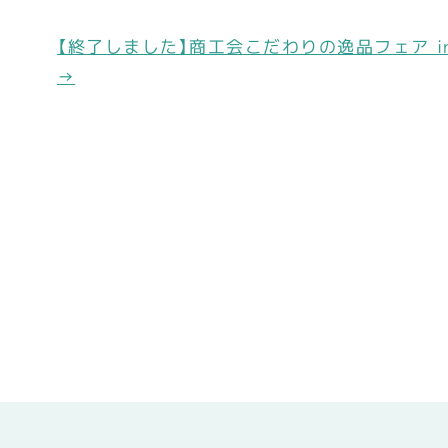
b
o
【終了しました】商工会こだわりの逸品フェア in
o
→
k