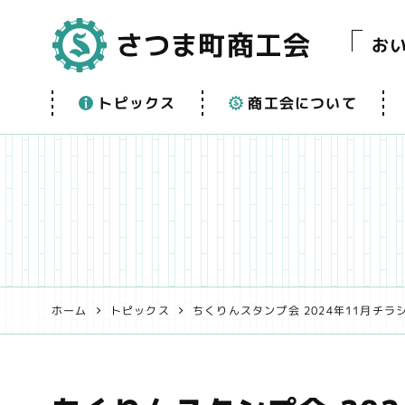
お
さつま町商工会【公
トピックス
商工会について
式】 | 鹿児島県さつ
ま町の事業者支援
と地域振興を応援
します！
ホーム
トピックス
ちくりんスタンプ会 2024年11月チ